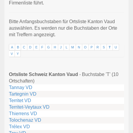
Firmenliste führt.
Bitte Anfangsbuchstaben für Ortsliste Kanton Vaud
auswählen. Es werden nur die Buchstaben der Orte
mit Treffern angezeigt.
A
B
C
D
E
F
G
H
J
L
M
N
O
P
R
S
T
U
V
Y
Ortsliste Schweiz Kanton Vaud
- Buchstabe 'T' (10
Ortschaften)
Tannay VD
Tartegnin VD
Territet VD
Territet-Veytaux VD
Thierrens VD
Tolochenaz VD
Trélex VD