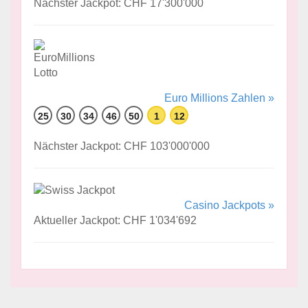
Nächster Jackpot: CHF 17'300'000
Euro Millions Zahlen »
25
30
34
46
50
1
12
Nächster Jackpot: CHF 103'000'000
Casino Jackpots »
Aktueller Jackpot: CHF 1'034'692