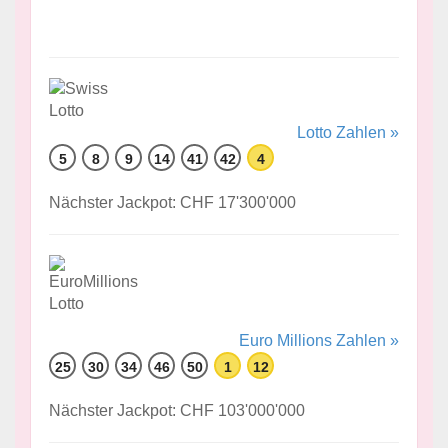
Lotto Zahlen »
5
8
9
14
41
42
4
Nächster Jackpot: CHF 17'300'000
Euro Millions Zahlen »
25
30
34
46
50
1
12
Nächster Jackpot: CHF 103'000'000