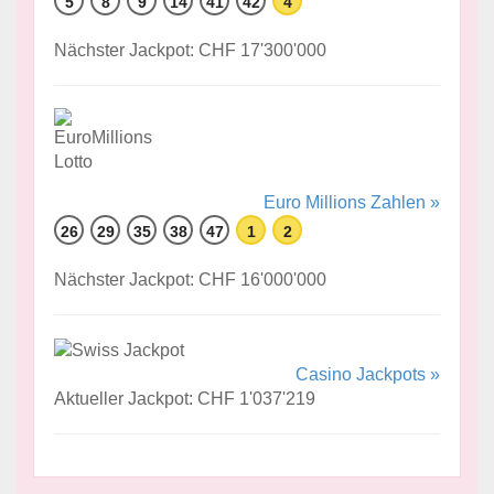
5
8
9
14
41
42
4
Nächster Jackpot: CHF 17'300'000
Euro Millions Zahlen »
26
29
35
38
47
1
2
Nächster Jackpot: CHF 16'000'000
Casino Jackpots »
Aktueller Jackpot: CHF 1'037'219