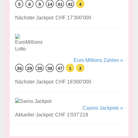
5
8
9
14
41
42
4
Nächster Jackpot: CHF 17'300'000
Euro Millions Zahlen »
26
29
35
38
47
1
2
Nächster Jackpot: CHF 16'000'000
Casino Jackpots »
Aktueller Jackpot: CHF 1'037'219