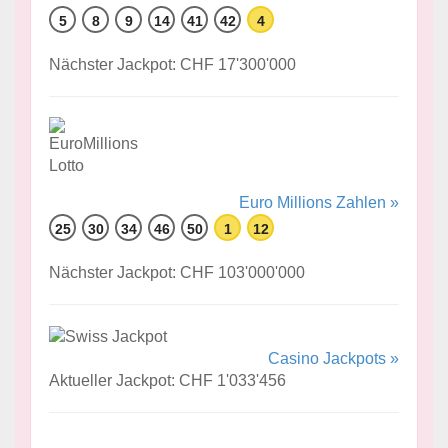
5
8
9
14
41
42
4
Nächster Jackpot: CHF 17'300'000
Euro Millions Zahlen »
25
30
34
46
50
1
12
Nächster Jackpot: CHF 103'000'000
Casino Jackpots »
Aktueller Jackpot: CHF 1'033'456