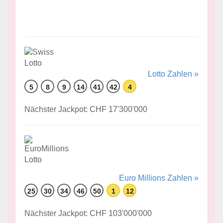
Lotto Zahlen »
5
8
9
14
41
42
4
Nächster Jackpot: CHF 17'300'000
Euro Millions Zahlen »
25
30
34
46
50
1
12
Nächster Jackpot: CHF 103'000'000