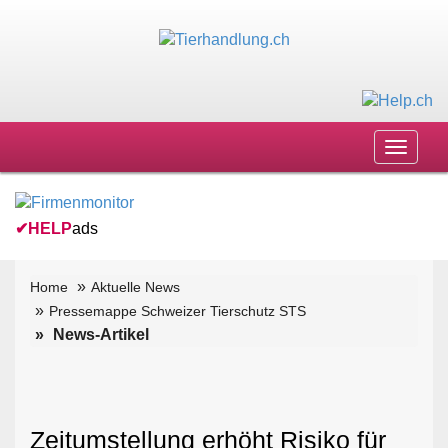
Toggle
navigat
✔
HELP
ads
Home
Aktuelle News
Pressemappe Schweizer Tierschutz STS
News-Artikel
Zeitumstellung erhöht Risiko für