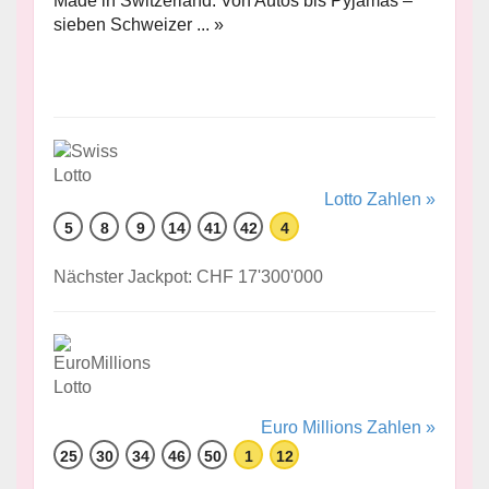
Made in Switzerland: Von Autos bis Pyjamas –
sieben Schweizer ... »
Lotto Zahlen »
5
8
9
14
41
42
4
Nächster Jackpot: CHF 17'300'000
Euro Millions Zahlen »
25
30
34
46
50
1
12