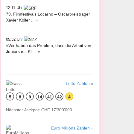
12:11 Uhr
79. Filmfestivals Locarno – Oscarpreisträger
Xavier Koller ... »
05:32 Uhr
«Wir haben das Problem, dass die Arbeit von
Juniors mit KI ... »
Lotto Zahlen »
5
8
9
14
41
42
4
Nächster Jackpot: CHF 17'300'000
Euro Millions Zahlen »