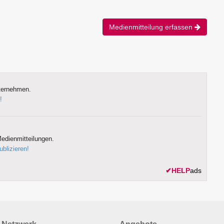
Medienmitteilung erfassen
ternehmen.
!
edienmitteilungen.
ublizieren!
✔
HELP
ads