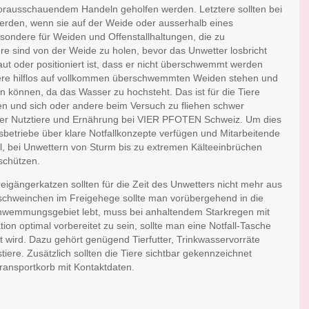
orausschauendem Handeln geholfen werden. Letztere sollten bei
erden, wenn sie auf der Weide oder ausserhalb eines
esondere für Weiden und Offenstallhaltungen, die zu
 sind von der Weide zu holen, bevor das Unwetter losbricht
baut oder positioniert ist, dass er nicht überschwemmt werden
Tiere hilflos auf vollkommen überschwemmten Weiden stehen und
en können, da das Wasser zu hochsteht. Das ist für die Tiere
en und sich oder andere beim Versuch zu fliehen schwer
ager Nutztiere und Ernährung bei VIER PFOTEN Schweiz. Um dies
gsbetriebe über klare Notfallkonzepte verfügen und Mitarbeitende
ll, bei Unwettern von Sturm bis zu extremen Kälteeinbrüchen
 schützen.
Freigängerkatzen sollten für die Zeit des Unwetters nicht mehr aus
chweinchen im Freigehege sollte man vorübergehend in die
hwemmungsgebiet lebt, muss bei anhaltendem Starkregen mit
ion optimal vorbereitet zu sein, sollte man eine Notfall-Tasche
t wird. Dazu gehört genügend Tierfutter, Trinkwasservorräte
iere. Zusätzlich sollten die Tiere sichtbar gekennzeichnet
ransportkorb mit Kontaktdaten.