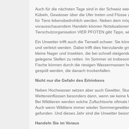
Auch für die nächsten Tage sind in der Schweiz wi
Kübeln, Gewässer über die Ufer treten und Flüsse
für Tiere lebensbedrohlich werden. Neben dem mögl
vorausschauendem Handeln können Notsituationen v
Tierschutzorganisation VIER PFOTEN gibt Tipps, w
Ein Unwetter trifft auch die Tierwelt schwer. Sie 
und verletzt werden. Dabei trifft dies hierzuland
kleine Nager und Insekten, die bei schnell steig
gelegene Stellen zu retten. Im Sommer ist insbes
Fische können durch die riesigen Wassermassen h
gespült werden, die danach trockenfallen.
Nicht nur die Gefahr des Ertrinkens
Neben Hochwasser setzen aber auch Gewitter, Stur
Wettereinflüssen besonders dann, wenn sie keine M
Bei Wildtieren werden solche Zufluchtsorte oftmals
Auch wenn Wildtiere immer wieder Sommergewittern
gefunden. Und dieses Jahr sind die Unwetter beson
Handeln Sie im Voraus