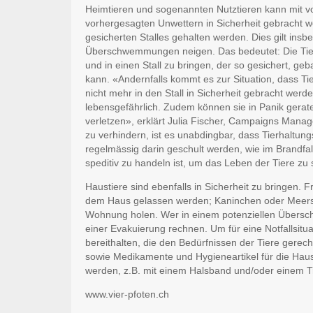
Heimtieren und sogenannten Nutztieren kann mit v
vorhergesagten Unwettern in Sicherheit gebracht w
gesicherten Stalles gehalten werden. Dies gilt insb
Überschwemmungen neigen. Das bedeutet: Die Tiere
und in einen Stall zu bringen, der so gesichert, ge
kann. «Andernfalls kommt es zur Situation, dass 
nicht mehr in den Stall in Sicherheit gebracht werd
lebensgefährlich. Zudem können sie in Panik gerat
verletzen», erklärt Julia Fischer, Campaigns Man
zu verhindern, ist es unabdingbar, dass Tierhaltun
regelmässig darin geschult werden, wie im Brandfa
speditiv zu handeln ist, um das Leben der Tiere zu
Haustiere sind ebenfalls in Sicherheit zu bringen. 
dem Haus gelassen werden; Kaninchen oder Meers
Wohnung holen. Wer in einem potenziellen Übersc
einer Evakuierung rechnen. Um für eine Notfallsituat
bereithalten, die den Bedürfnissen der Tiere gerech
sowie Medikamente und Hygieneartikel für die Haust
werden, z.B. mit einem Halsband und/oder einem T
www.vier-pfoten.ch