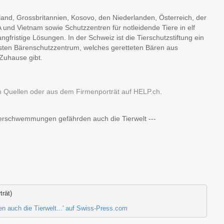
hland, Grossbritannien, Kosovo, den Niederlanden, Österreich, der
 und Vietnam sowie Schutzzentren für notleidende Tiere in elf
fristige Lösungen. In der Schweiz ist die Tierschutzstiftung ein
sten Bärenschutzzentrum, welches geretteten Bären aus
Zuhause gibt.
n Quellen oder aus dem Firmenporträt auf HELP.ch.
Überschwemmungen gefährden auch die Tierwelt ---
trät)
 auch die Tierwelt...' auf Swiss-Press.com