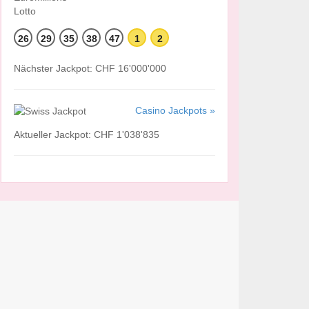
26
29
35
38
47
1
2
Nächster Jackpot: CHF 16'000'000
Casino Jackpots »
Aktueller Jackpot: CHF 1'038'835