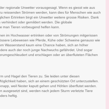
eder regionale Unwetter vorausgesagt. Wenn es giesst wie aus
 zu reissenden Strömen werden, kann dies für Menschen wie auch
ichen Ertrinken birgt ein Unwetter weitere grosse Risiken. Dank
erhindert oder gemildert werden. Die globale
ie man Tieren vorbeugend helfen kann.
können im Hochwasser ertrinken oder von Strömungen mitgerissen
e grössere Lebewesen wie Pferde, Kühe oder Schweine genauso wie
endem Wasserstand kaum eine Chance haben, sich an höher
ondere auch der noch junge Nachwuchs gefährdet. Und sogar
erumgeschleudert und erschlagen oder an überfluteten Flächen
m und Hagel den Tieren zu. Sie leiden unter diesen
öglichkeit haben, sich an einem geschützten Ort unterzustellen.
 knapp, weil Nester kaputt gehen und Höhlen überflutet werden.
 ausgesetzt sind, werden nach jedem Sturm verletzte Tiere
ders heftig.