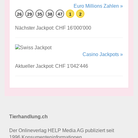
Euro Millions Zahlen »
26
29
35
38
47
1
2
Nächster Jackpot: CHF 16'000'000
Casino Jackpots »
Aktueller Jackpot: CHF 1'042'446
Tierhandlung.ch
Der Onlineverlag HELP Media AG publiziert seit
1996 Konsumenten­informationen.