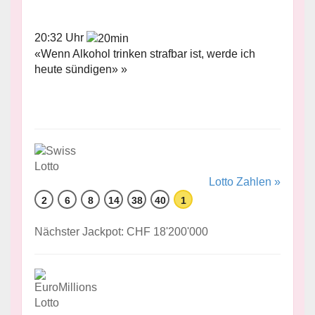
20:32 Uhr
«Wenn Alkohol trinken strafbar ist, werde ich
heute sündigen» »
Lotto Zahlen »
2
6
8
14
38
40
1
Nächster Jackpot: CHF 18'200'000