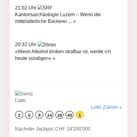
21:02 Uhr
Kantonsarchäologie Luzern – Wenn die
mittelalterliche Bäckerei ... »
20:32 Uhr
«Wenn Alkohol trinken strafbar ist, werde ich
heute sündigen» »
Lotto Zahlen »
2
6
8
14
38
40
1
Nächster Jackpot: CHF 18'200'000