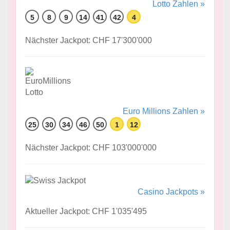
Lotto Zahlen »
5
8
9
14
41
42
4
Nächster Jackpot: CHF 17'300'000
Euro Millions Zahlen »
25
30
34
46
50
1
12
Nächster Jackpot: CHF 103'000'000
Casino Jackpots »
Aktueller Jackpot: CHF 1'035'495