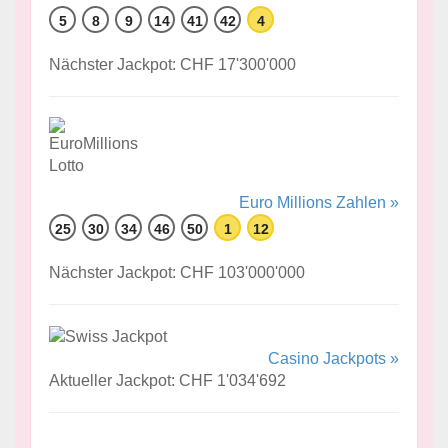
5
8
9
14
41
42
4
Nächster Jackpot: CHF 17'300'000
Euro Millions Zahlen »
25
30
34
46
50
1
12
Nächster Jackpot: CHF 103'000'000
Casino Jackpots »
Aktueller Jackpot: CHF 1'034'692