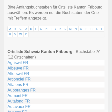
Bitte Anfangsbuchstaben für Ortsliste Kanton Fribourg
auswählen. Es werden nur die Buchstaben der Orte
mit Treffern angezeigt.
A
B
C
D
E
F
G
H
I
J
K
L
M
N
O
P
R
S
T
U
V
W
Z
Ortsliste Schweiz Kanton Fribourg
- Buchstabe 'A'
(12 Ortschaften)
Agriswil FR
Albeuve FR
Alterswil FR
Arconciel FR
Attalens FR
Auboranges FR
Aumont FR
Autafond FR
Autavaux FR