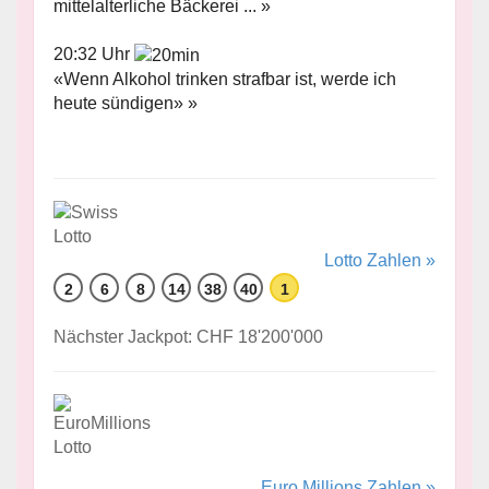
mittelalterliche Bäckerei ... »
20:32 Uhr
«Wenn Alkohol trinken strafbar ist, werde ich
heute sündigen» »
Lotto Zahlen »
2
6
8
14
38
40
1
Nächster Jackpot: CHF 18'200'000
Euro Millions Zahlen »