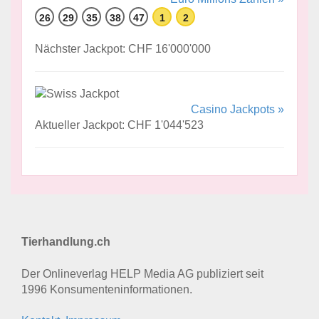
26
29
35
38
47
1
2
Nächster Jackpot: CHF 16'000'000
Casino Jackpots »
Aktueller Jackpot: CHF 1'044'523
Tierhandlung.ch
Der Onlineverlag HELP Media AG publiziert seit
1996 Konsumenten­informationen.