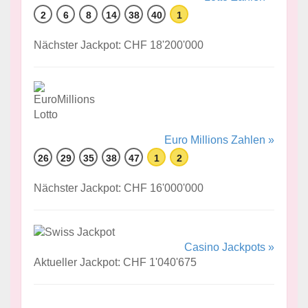
2
6
8
14
38
40
1
Nächster Jackpot: CHF 18'200'000
Euro Millions Zahlen »
26
29
35
38
47
1
2
Nächster Jackpot: CHF 16'000'000
Casino Jackpots »
Aktueller Jackpot: CHF 1'040'675