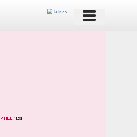
✔
HELP
ads