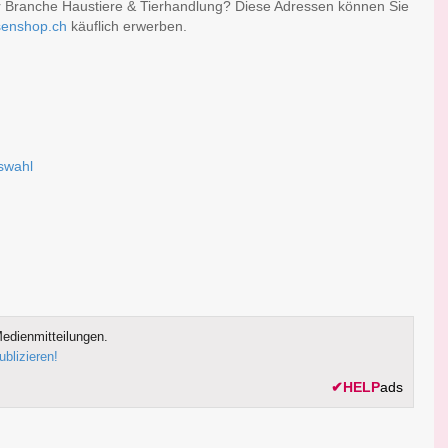
er Branche Haustiere & Tierhandlung? Diese Adressen können Sie
senshop.ch
käuflich erwerben.
uswahl
edienmitteilungen.
ublizieren!
✔
HELP
ads