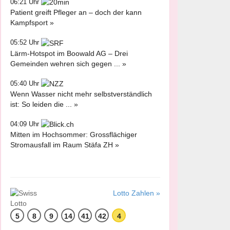
06:21 Uhr
Patient greift Pfleger an – doch der kann
Kampfsport »
05:52 Uhr
Lärm-Hotspot im Boowald AG – Drei
Gemeinden wehren sich gegen ... »
05:40 Uhr
Wenn Wasser nicht mehr selbstverständlich
ist: So leiden die ... »
04:09 Uhr
Mitten im Hochsommer: Grossflächiger
Stromausfall im Raum Stäfa ZH »
Lotto Zahlen »
5
8
9
14
41
42
4