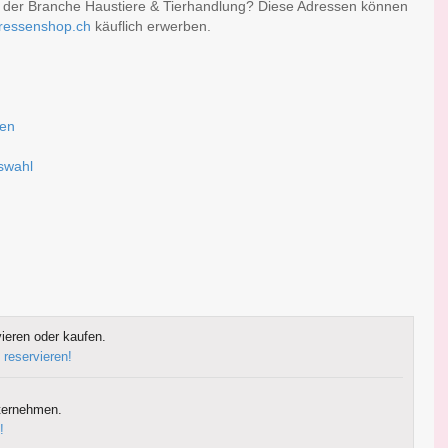
r der Branche Haustiere & Tierhandlung? Diese Adressen können
ressenshop.ch
käuflich erwerben.
sen
uswahl
ieren oder kaufen.
 reservieren!
ternehmen.
!