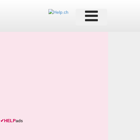
✔
HELP
ads