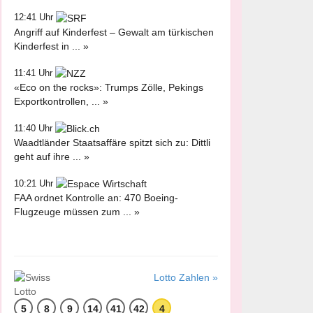
12:41 Uhr
Angriff auf Kinderfest – Gewalt am türkischen
Kinderfest in ... »
11:41 Uhr
«Eco on the rocks»: Trumps Zölle, Pekings
Exportkontrollen, ... »
11:40 Uhr
Waadtländer Staatsaffäre spitzt sich zu: Dittli
geht auf ihre ... »
10:21 Uhr
FAA ordnet Kontrolle an: 470 Boeing-
Flugzeuge müssen zum ... »
Lotto Zahlen »
5
8
9
14
41
42
4