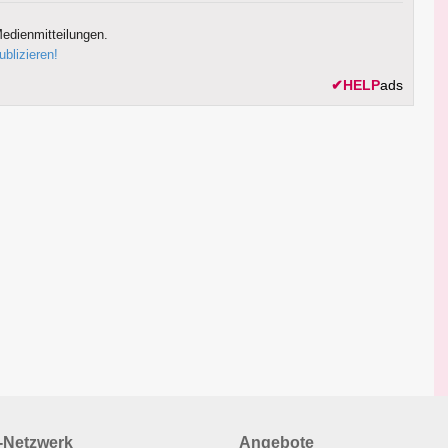
edienmitteilungen.
ublizieren!
✔
HELP
ads
Netzwerk
Angebote