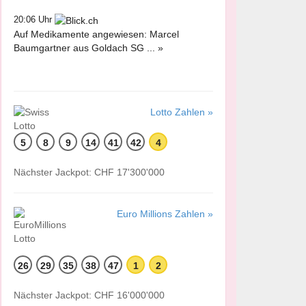
20:06 Uhr
Auf Medikamente angewiesen: Marcel
Baumgartner aus Goldach SG ... »
Lotto Zahlen »
5
8
9
14
41
42
4
Nächster Jackpot: CHF 17'300'000
Euro Millions Zahlen »
26
29
35
38
47
1
2
Nächster Jackpot: CHF 16'000'000