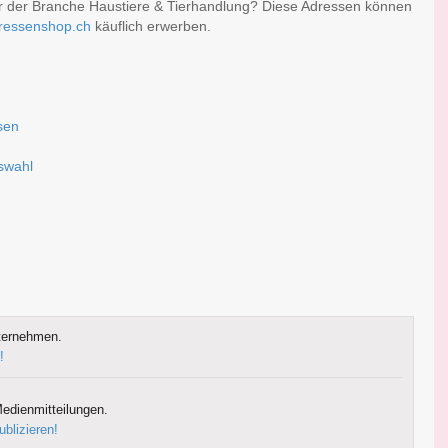
er der Branche Haustiere & Tierhandlung? Diese Adressen können
ressenshop.ch
käuflich erwerben.
sen
uswahl
ternehmen.
!
edienmitteilungen.
ublizieren!