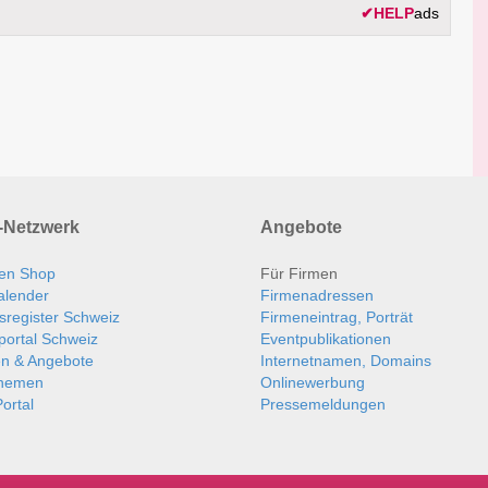
✔
HELP
ads
Netzwerk
Angebote
en Shop
Für Firmen
alender
Firmenadressen
sregister Schweiz
Firmeneintrag, Porträt
portal Schweiz
Eventpublikationen
en & Angebote
Internetnamen, Domains
themen
Onlinewerbung
ortal
Pressemeldungen