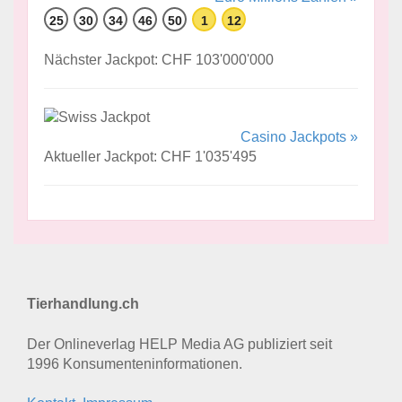
25
30
34
46
50
1
12
Nächster Jackpot: CHF 103'000'000
Casino Jackpots »
Aktueller Jackpot: CHF 1'035'495
Tierhandlung.ch
Der Onlineverlag HELP Media AG publiziert seit
1996 Konsumenten­informationen.