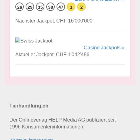
26
29
35
38
47
1
2
Nächster Jackpot: CHF 16'000'000
Casino Jackpots »
Aktueller Jackpot: CHF 1'042'486
Tierhandlung.ch
Der Onlineverlag HELP Media AG publiziert seit
1996 Konsumenten­informationen.