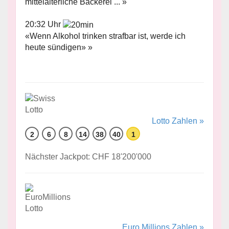
mittelalterliche Bäckerei ... »
20:32 Uhr
«Wenn Alkohol trinken strafbar ist, werde ich
heute sündigen» »
Lotto Zahlen »
2
6
8
14
38
40
1
Nächster Jackpot: CHF 18'200'000
Euro Millions Zahlen »