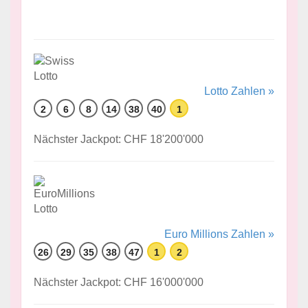
Lotto Zahlen »
2
6
8
14
38
40
1
Nächster Jackpot: CHF 18'200'000
Euro Millions Zahlen »
26
29
35
38
47
1
2
Nächster Jackpot: CHF 16'000'000