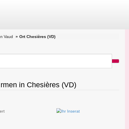
on Vaud
Ort Chesières (VD)
irmen in Chesières (VD)