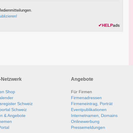
edienmitteilungen.
ublizieren!
✔
HELP
ads
Netzwerk
Angebote
en Shop
Für Firmen
alender
Firmenadressen
sregister Schweiz
Firmeneintrag, Porträt
portal Schweiz
Eventpublikationen
en & Angebote
Internetnamen, Domains
themen
Onlinewerbung
ortal
Pressemeldungen