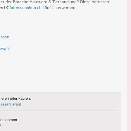
der der Branche Haustiere & Tierhandlung? Diese Adressen
 im
Adressenshop.ch
käuflich erwerben.
assen
uswahl
ieren oder kaufen.
 reservieren!
ternehmen.
!