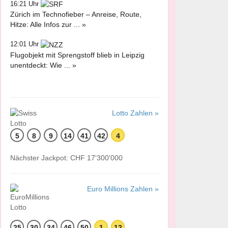
16:21 Uhr
Zürich im Technofieber – Anreise, Route,
Hitze: Alle Infos zur ... »
12:01 Uhr
Flugobjekt mit Sprengstoff blieb in Leipzig
unentdeckt: Wie ... »
Lotto Zahlen »
5
8
9
14
41
42
4
Nächster Jackpot: CHF 17'300'000
Euro Millions Zahlen »
25
30
34
46
50
1
12