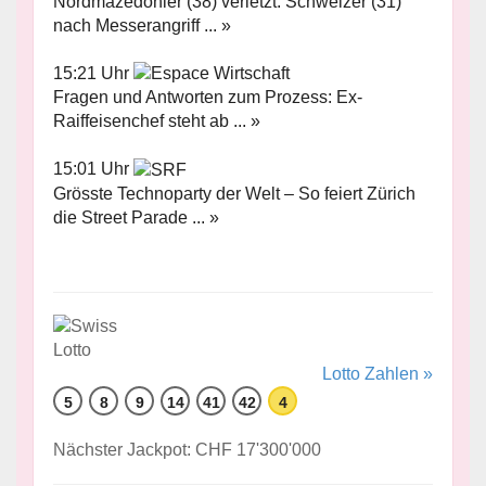
Nordmazedonier (38) verletzt: Schweizer (31)
nach Messerangriff ... »
15:21 Uhr
Fragen und Antworten zum Prozess: Ex-
Raiffeisenchef steht ab ... »
15:01 Uhr
Grösste Technoparty der Welt – So feiert Zürich
die Street Parade ... »
Lotto Zahlen »
5
8
9
14
41
42
4
Nächster Jackpot: CHF 17'300'000