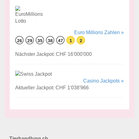
Euro Millions Zahlen »
26
29
35
38
47
1
2
Nächster Jackpot: CHF 16'000'000
Casino Jackpots »
Aktueller Jackpot: CHF 1'038'966
Tierhandlung.ch