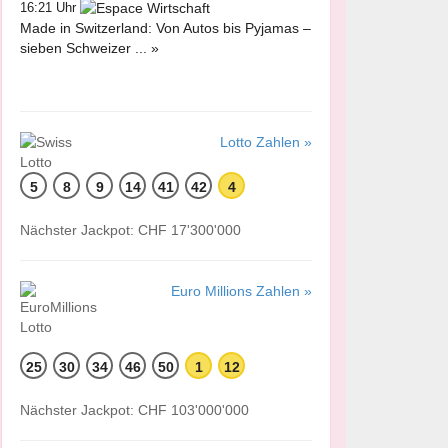
16:21 Uhr
Made in Switzerland: Von Autos bis Pyjamas –
sieben Schweizer ... »
Lotto Zahlen »
5
8
9
14
41
42
4
Nächster Jackpot: CHF 17'300'000
Euro Millions Zahlen »
25
30
34
46
50
1
12
Nächster Jackpot: CHF 103'000'000