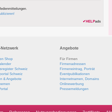
edienmitteilungen.
ublizieren!
✔
HELP
ads
Netzwerk
Angebote
en Shop
Für Firmen
alender
Firmenadressen
sregister Schweiz
Firmeneintrag, Porträt
portal Schweiz
Eventpublikationen
en & Angebote
Internetnamen, Domains
themen
Onlinewerbung
ortal
Pressemeldungen