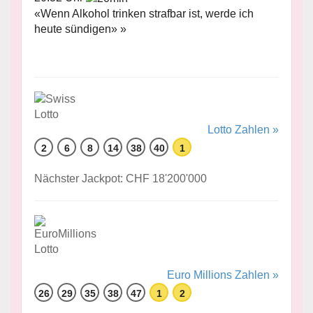
«Wenn Alkohol trinken strafbar ist, werde ich
heute sündigen» »
Lotto Zahlen »
2
6
8
14
38
40
1
Nächster Jackpot: CHF 18'200'000
Euro Millions Zahlen »
26
29
35
38
47
1
2