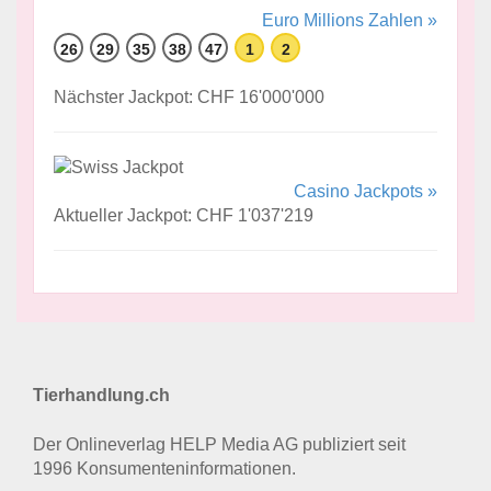
Euro Millions Zahlen »
26
29
35
38
47
1
2
Nächster Jackpot: CHF 16'000'000
Casino Jackpots »
Aktueller Jackpot: CHF 1'037'219
Tierhandlung.ch
Der Onlineverlag HELP Media AG publiziert seit
1996 Konsumenten­informationen.