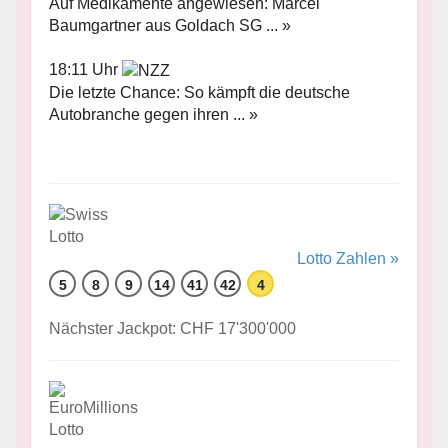
Auf Medikamente angewiesen: Marcel
Baumgartner aus Goldach SG ... »
18:11 Uhr
Die letzte Chance: So kämpft die deutsche
Autobranche gegen ihren ... »
Lotto Zahlen »
5
8
9
14
41
42
4
Nächster Jackpot: CHF 17'300'000