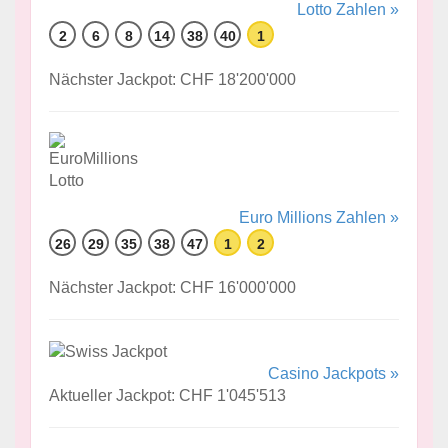
Lotto Zahlen »
2
6
8
14
38
40
1
Nächster Jackpot: CHF 18'200'000
Euro Millions Zahlen »
26
29
35
38
47
1
2
Nächster Jackpot: CHF 16'000'000
Casino Jackpots »
Aktueller Jackpot: CHF 1'045'513