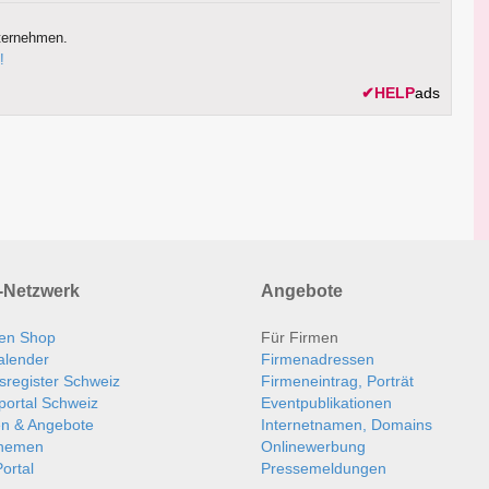
ternehmen.
!
✔
HELP
ads
Netzwerk
Angebote
en Shop
Für Firmen
alender
Firmenadressen
sregister Schweiz
Firmeneintrag, Porträt
portal Schweiz
Eventpublikationen
en & Angebote
Internetnamen, Domains
themen
Onlinewerbung
ortal
Pressemeldungen