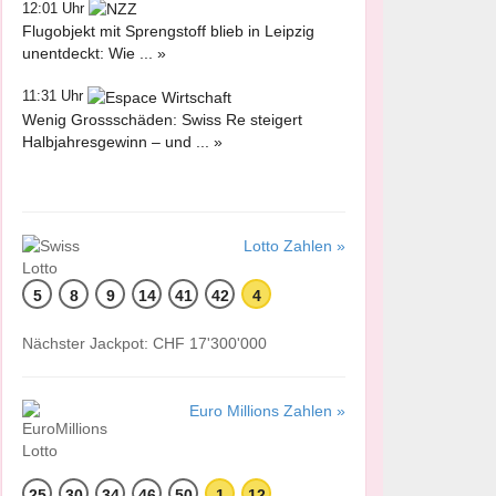
12:01 Uhr
Flugobjekt mit Sprengstoff blieb in Leipzig
unentdeckt: Wie ... »
11:31 Uhr
Wenig Grossschäden: Swiss Re steigert
Halbjahresgewinn – und ... »
Lotto Zahlen »
5
8
9
14
41
42
4
Nächster Jackpot: CHF 17'300'000
Euro Millions Zahlen »
25
30
34
46
50
1
12