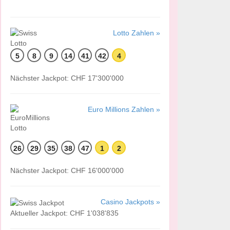
Lotto Zahlen »
5
8
9
14
41
42
4
Nächster Jackpot: CHF 17'300'000
Euro Millions Zahlen »
26
29
35
38
47
1
2
Nächster Jackpot: CHF 16'000'000
Casino Jackpots »
Aktueller Jackpot: CHF 1'038'835