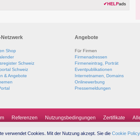
✔
HELP
ads
Netzwerk
Angebote
en Shop
Für Firmen
alender
Firmenadressen
sregister Schweiz
Firmeneintrag, Porträt
portal Schweiz
Eventpublikationen
en & Angebote
Internetnamen, Domains
themen
Onlinewerbung
ortal
Pressemeldungen
um
Referenzen
Nutzungsbedingungen
Zertifikate
Al
te verwendet Cookies. Mit der Nutzung akzept. Sie die
Cookie Policy