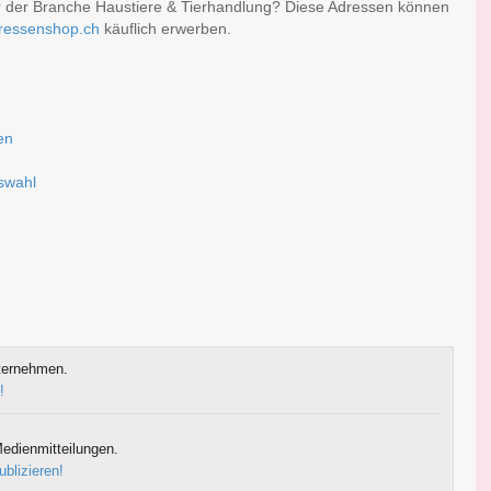
r der Branche Haustiere & Tierhandlung? Diese Adressen können
ressenshop.ch
käuflich erwerben.
en
uswahl
ternehmen.
!
edienmitteilungen.
ublizieren!