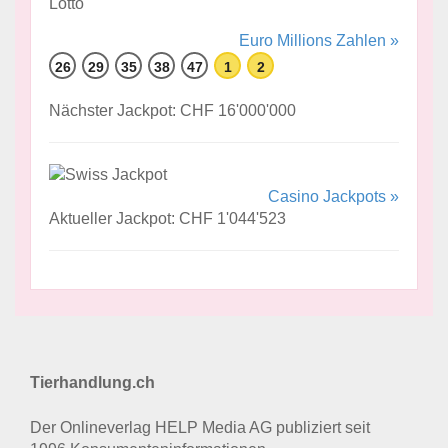
Euro Millions Zahlen »
26
29
35
38
47
1
2
Nächster Jackpot: CHF 16'000'000
Casino Jackpots »
Aktueller Jackpot: CHF 1'044'523
Tierhandlung.ch
Der Onlineverlag HELP Media AG publiziert seit