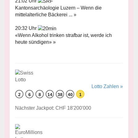
21:02 Uhr
Kantonsarchäologie Luzern – Wenn die
mittelalterliche Bäckerei ... »
20:32 Uhr
«Wenn Alkohol trinken strafbar ist, werde ich
heute sündigen» »
Lotto Zahlen »
2
6
8
14
38
40
1
Nächster Jackpot: CHF 18'200'000