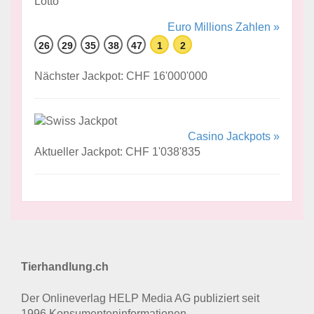
Euro Millions Zahlen »
26
29
35
38
47
1
2
Nächster Jackpot: CHF 16'000'000
Casino Jackpots »
Aktueller Jackpot: CHF 1'038'835
Tierhandlung.ch
Der Onlineverlag HELP Media AG publiziert seit
1996 Konsumenten­informationen.