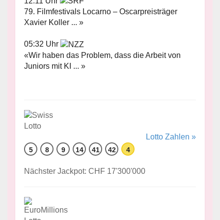
12:11 Uhr
79. Filmfestivals Locarno – Oscarpreisträger
Xavier Koller ... »
05:32 Uhr
«Wir haben das Problem, dass die Arbeit von
Juniors mit KI ... »
Lotto Zahlen »
5
8
9
14
41
42
4
Nächster Jackpot: CHF 17'300'000