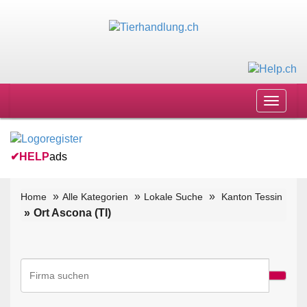
Toggle
navigat
✔
HELP
ads
Home
Alle Kategorien
Lokale Suche
Kanton Tessin
Ort Ascona (TI)