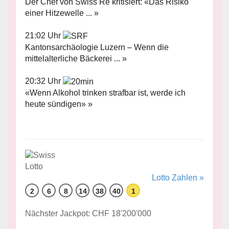
Der Chef von Swiss Re kritisiert: «Das Risiko
einer Hitzewelle ... »
21:02 Uhr
Kantonsarchäologie Luzern – Wenn die
mittelalterliche Bäckerei ... »
20:32 Uhr
«Wenn Alkohol trinken strafbar ist, werde ich
heute sündigen» »
Lotto Zahlen »
2
6
8
14
38
40
1
Nächster Jackpot: CHF 18'200'000