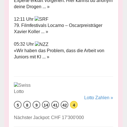
Experte erklärt Vorgehen: Hier kannst du anonym
deine Drogen ... »
12:11 Uhr
79. Filmfestivals Locarno – Oscarpreisträger
Xavier Koller ... »
05:32 Uhr
«Wir haben das Problem, dass die Arbeit von
Juniors mit KI ... »
Lotto Zahlen »
5
8
9
14
41
42
4
Nächster Jackpot: CHF 17'300'000