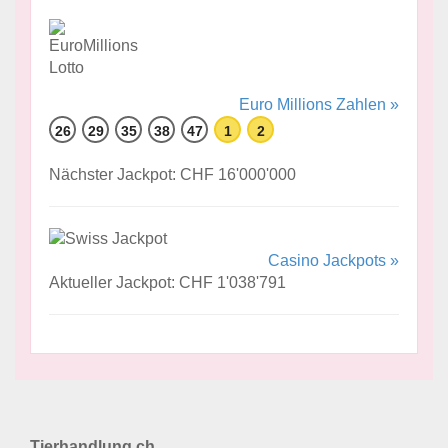
Euro Millions Zahlen »
26
29
35
38
47
1
2
Nächster Jackpot: CHF 16'000'000
Casino Jackpots »
Aktueller Jackpot: CHF 1'038'791
Tierhandlung.ch