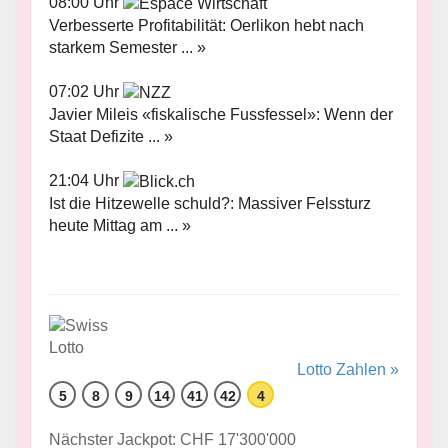
08:00 Uhr
Verbesserte Profitabilität: Oerlikon hebt nach
starkem Semester ... »
07:02 Uhr
Javier Mileis «fiskalische Fussfessel»: Wenn der
Staat Defizite ... »
21:04 Uhr
Ist die Hitzewelle schuld?: Massiver Felssturz
heute Mittag am ... »
Lotto Zahlen »
5
8
9
14
41
42
4
Nächster Jackpot: CHF 17'300'000