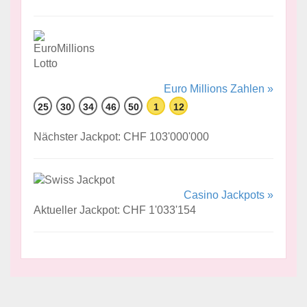
Euro Millions Zahlen »
25
30
34
46
50
1
12
Nächster Jackpot: CHF 103'000'000
Casino Jackpots »
Aktueller Jackpot: CHF 1'033'154