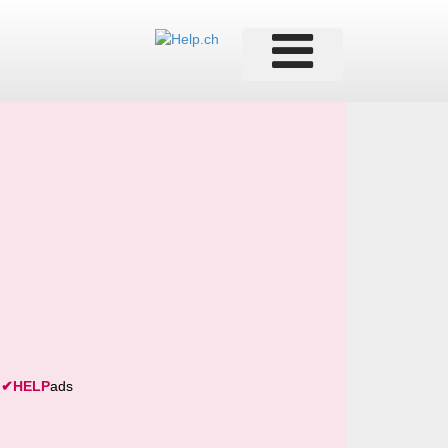
✔
HELP
ads