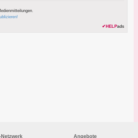
edienmitteilungen.
ublizieren!
✔
HELP
ads
Netzwerk
Angebote