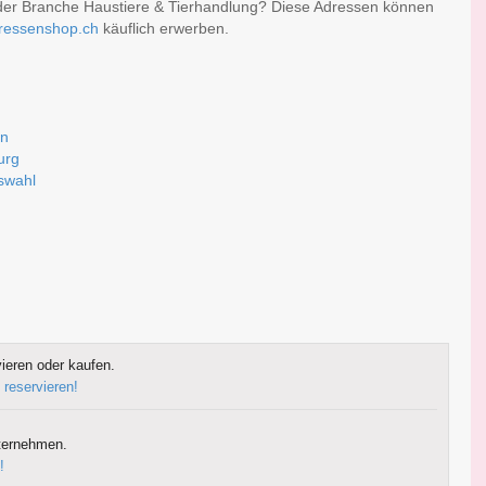
der Branche Haustiere & Tierhandlung? Diese Adressen können
ressenshop.ch
käuflich erwerben.
en
urg
uswahl
ieren oder kaufen.
 reservieren!
ternehmen.
!