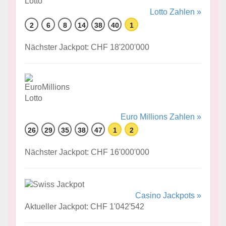
Lotto Zahlen »
2
6
8
14
38
40
1
Nächster Jackpot: CHF 18'200'000
Euro Millions Zahlen »
26
29
35
38
47
1
2
Nächster Jackpot: CHF 16'000'000
Casino Jackpots »
Aktueller Jackpot: CHF 1'042'542