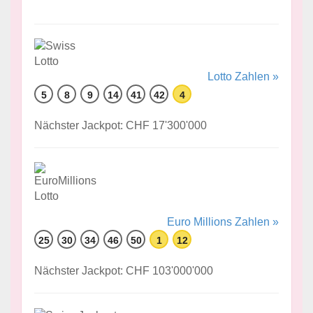
Lotto Zahlen »
5
8
9
14
41
42
4
Nächster Jackpot: CHF 17'300'000
Euro Millions Zahlen »
25
30
34
46
50
1
12
Nächster Jackpot: CHF 103'000'000