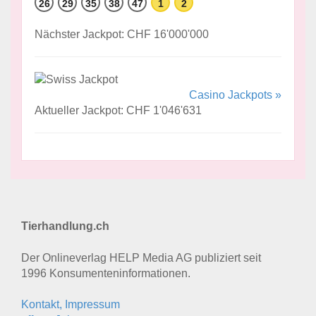
26
29
35
38
47
1
2
Nächster Jackpot: CHF 16'000'000
Casino Jackpots »
Aktueller Jackpot: CHF 1'046'631
Tierhandlung.ch
Der Onlineverlag HELP Media AG publiziert seit
1996 Konsumenten­informationen.
Kontakt, Impressum