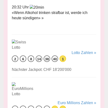
20:32 Uhr
«Wenn Alkohol trinken strafbar ist, werde ich
heute sündigen» »
Lotto Zahlen »
2
6
8
14
38
40
1
Nächster Jackpot: CHF 18'200'000
Euro Millions Zahlen »