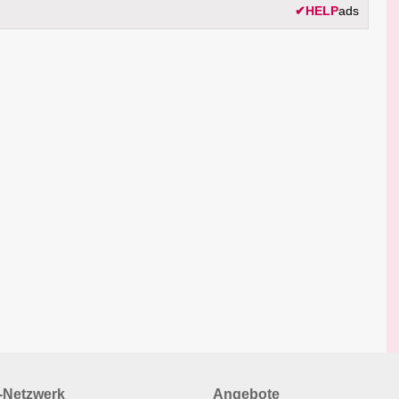
✔
HELP
ads
Netzwerk
Angebote