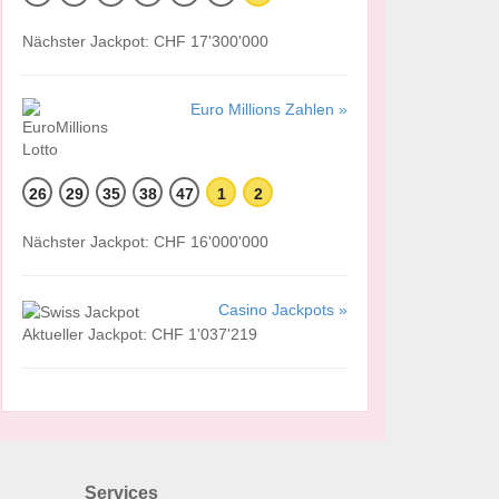
Nächster Jackpot: CHF 17'300'000
Euro Millions Zahlen »
26
29
35
38
47
1
2
Nächster Jackpot: CHF 16'000'000
Casino Jackpots »
Aktueller Jackpot: CHF 1'037'219
Services