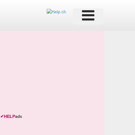
✔
HELP
ads