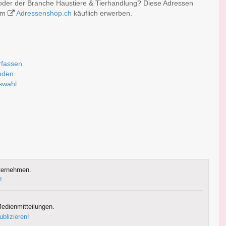
oder der Branche Haustiere & Tierhandlung? Diese Adressen
 im
Adressenshop.ch
käuflich erwerben.
rfassen
nden
uswahl
ternehmen.
!
edienmitteilungen.
ublizieren!