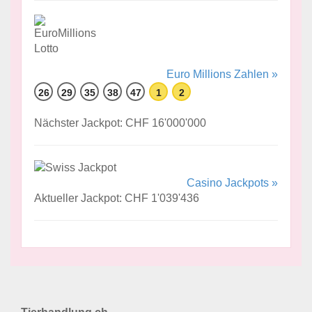
Euro Millions Zahlen »
26
29
35
38
47
1
2
Nächster Jackpot: CHF 16'000'000
Casino Jackpots »
Aktueller Jackpot: CHF 1'039'436