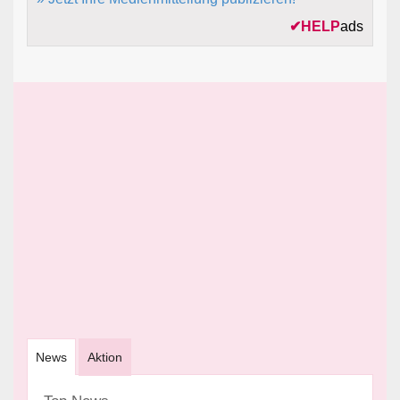
✔
HELP
ads
News
Aktion