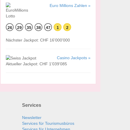
Euro Millions Zahlen »
26
29
35
38
47
1
2
Nächster Jackpot: CHF 16'000'000
Casino Jackpots »
Aktueller Jackpot: CHF 1'039'085
Services
Newsletter
Services für Tourismusbüros
Services für Unternehmen