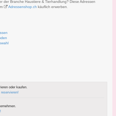
er der Branche Haustiere & Tierhandlung? Diese Adressen
 im
Adressenshop.ch
käuflich erwerben.
assen
nden
uswahl
ieren oder kaufen.
 reservieren!
ternehmen.
!