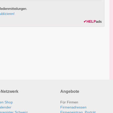
edienmitteilungen.
ublizieren!
✔
HELP
ads
Netzwerk
Angebote
en Shop
Für Firmen
alender
Firmenadressen
sregister Schweiz
Firmeneintrag, Porträt