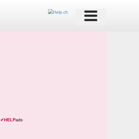
✔
HELP
ads