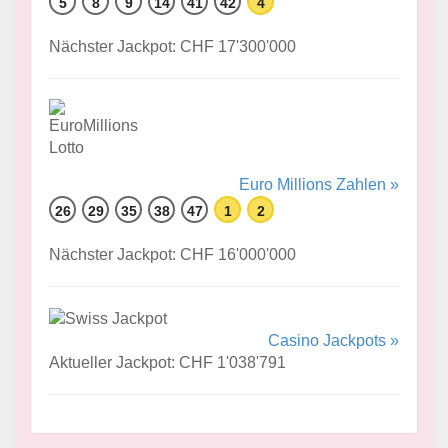
5
8
9
14
41
42
4
Nächster Jackpot: CHF 17'300'000
Euro Millions Zahlen »
26
29
35
38
47
1
2
Nächster Jackpot: CHF 16'000'000
Casino Jackpots »
Aktueller Jackpot: CHF 1'038'791