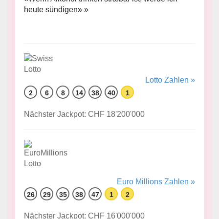
heute sündigen» »
Lotto Zahlen »
2
6
8
14
38
40
1
Nächster Jackpot: CHF 18'200'000
Euro Millions Zahlen »
26
29
35
38
47
1
2
Nächster Jackpot: CHF 16'000'000