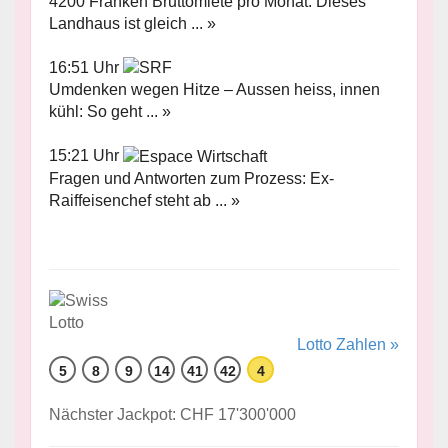
4200 Franken Bruttomiete pro Monat: Dieses
Landhaus ist gleich ... »
16:51 Uhr
Umdenken wegen Hitze – Aussen heiss, innen
kühl: So geht ... »
15:21 Uhr
Fragen und Antworten zum Prozess: Ex-
Raiffeisenchef steht ab ... »
Lotto Zahlen »
5
8
9
14
41
42
4
Nächster Jackpot: CHF 17'300'000