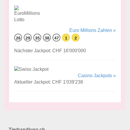
Euro Millions Zahlen »
26
29
35
38
47
1
2
Nächster Jackpot: CHF 16'000'000
Casino Jackpots »
Aktueller Jackpot: CHF 1'039'238
Tierhandlung.ch