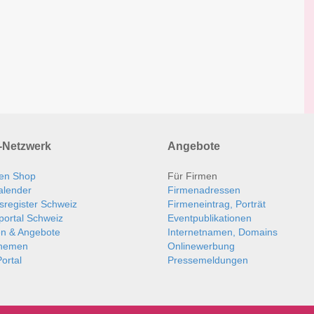
Netzwerk
Angebote
en Shop
Für Firmen
alender
Firmenadressen
sregister Schweiz
Firmeneintrag, Porträt
portal Schweiz
Eventpublikationen
en & Angebote
Internetnamen, Domains
themen
Onlinewerbung
ortal
Pressemeldungen