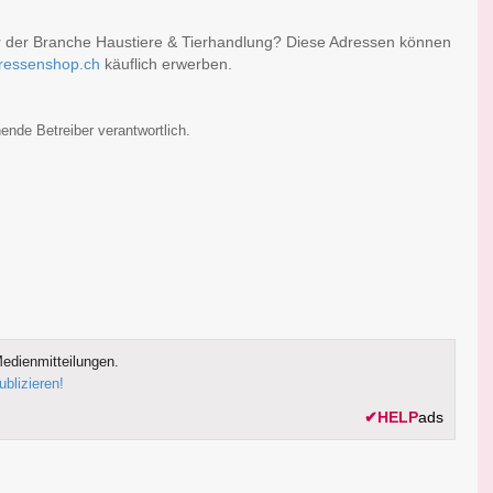
er der Branche Haustiere & Tierhandlung? Diese Adressen können
ressenshop.ch
käuflich erwerben.
ende Betreiber verantwortlich.
edienmitteilungen.
ublizieren!
✔
HELP
ads