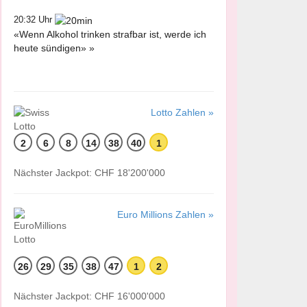
20:32 Uhr
«Wenn Alkohol trinken strafbar ist, werde ich
heute sündigen» »
Lotto Zahlen »
2
6
8
14
38
40
1
Nächster Jackpot: CHF 18'200'000
Euro Millions Zahlen »
26
29
35
38
47
1
2
Nächster Jackpot: CHF 16'000'000