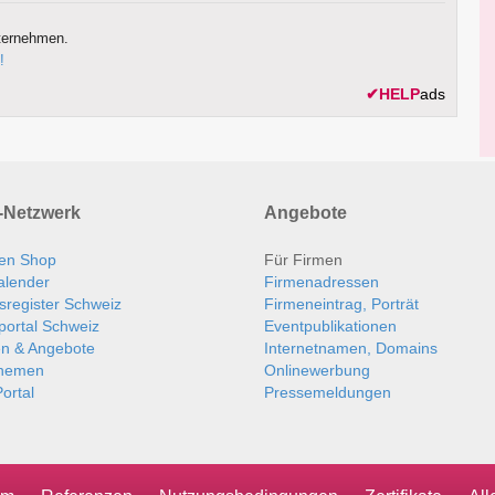
ternehmen.
!
✔
HELP
ads
Netzwerk
Angebote
en Shop
Für Firmen
alender
Firmenadressen
sregister Schweiz
Firmeneintrag, Porträt
portal Schweiz
Eventpublikationen
en & Angebote
Internetnamen, Domains
themen
Onlinewerbung
ortal
Pressemeldungen