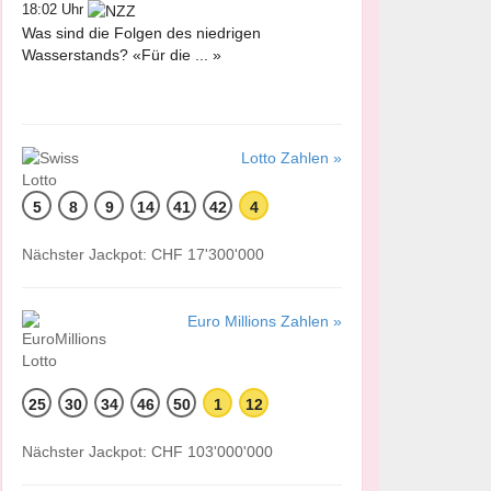
18:02 Uhr
Was sind die Folgen des niedrigen
Wasserstands? «Für die ... »
Lotto Zahlen »
5
8
9
14
41
42
4
Nächster Jackpot: CHF 17'300'000
Euro Millions Zahlen »
25
30
34
46
50
1
12
Nächster Jackpot: CHF 103'000'000