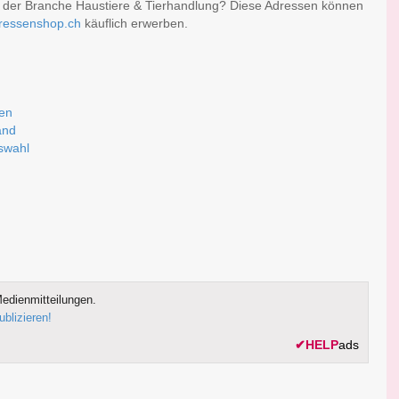
er der Branche Haustiere & Tierhandlung? Diese Adressen können
ressenshop.ch
käuflich erwerben.
sen
and
uswahl
edienmitteilungen.
ublizieren!
✔
HELP
ads