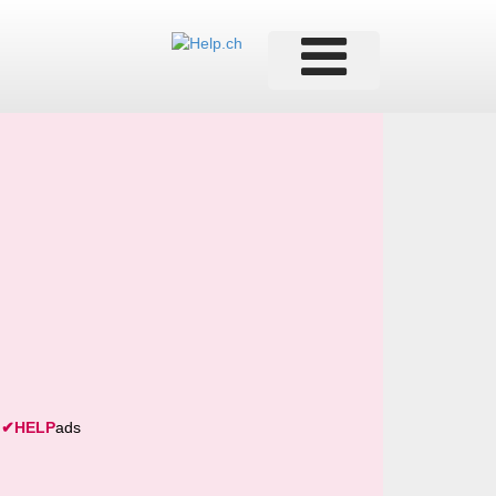
✔
HELP
ads