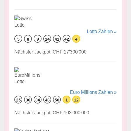
Lotto Zahlen »
5
8
9
14
41
42
4
Nächster Jackpot: CHF 17'300'000
Euro Millions Zahlen »
25
30
34
46
50
1
12
Nächster Jackpot: CHF 103'000'000